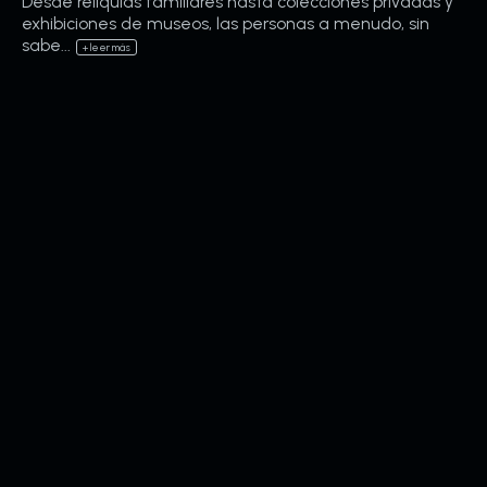
Desde reliquias familiares hasta colecciones privadas y
exhibiciones de museos, las personas a menudo, sin
sabe...
+ leer más