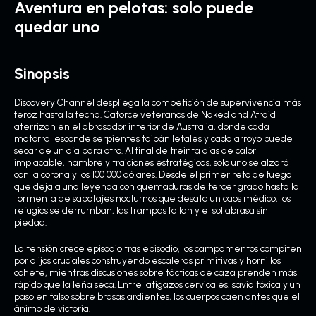
Aventura en pelotas: solo puede
quedar uno
Sinopsis
Discovery Channel despliega la competición de supervivencia más
feroz hasta la fecha. Catorce veteranos de Naked and Afraid
aterrizan en el abrasador interior de Australia, donde cada
matorral esconde serpientes taipán letales y cada arroyo puede
secar de un día para otro. Al final de treinta días de calor
implacable, hambre y traiciones estratégicas, solo uno se alzará
con la corona y los 100 000 dólares. Desde el primer reto de fuego
que deja a una leyenda con quemaduras de tercer grado hasta la
tormenta de sabotajes nocturnos que desata un caos médico, los
refugios se derrumban, las trampas fallan y el sol abrasa sin
piedad.
La tensión crece episodio tras episodio, los campamentos compiten
por alijos cruciales construyendo escaleras primitivas y hornillos
cohete, mientras discusiones sobre tácticas de caza prenden más
rápido que la leña seca. Entre latigazos cervicales, savia tóxica y un
paso en falso sobre brasas ardientes, los cuerpos caen antes que el
ánimo de victoria.